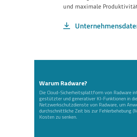
und maximale Produktivität
Unternehmensdaten
Warum Radware?
Die Cloud-Sicherheitsplattform von Radware in
gestützter und generativer KI-Funktionen in 
Netzwerkschutzdienste von Radware, um Anwe
durchschnittliche Zeit bis zur Fehlerbehebung 
Kosten zu senken.