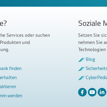
de?
Soziale 
che Services oder suchen
Setzen Sie si
 Produkten und
nehmen Sie a
gung.
Technologien t
Blog
bank finden
Sicherheit
erhalten
CyberPedi
aktieren
amm werden