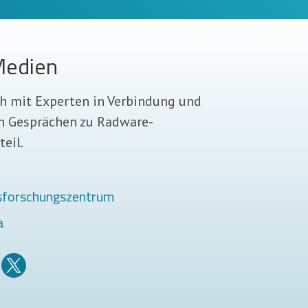
Medien
ch mit Experten in Verbindung und
n Gesprächen zu Radware-
eil.
s­forschungszentrum
a